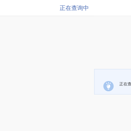
正在查询中
正在